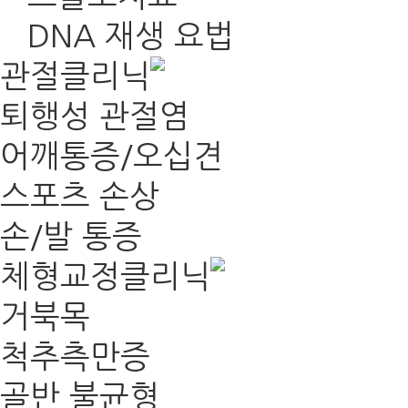
DNA 재생 요법
관절클리닉
퇴행성 관절염
어깨통증/오십견
스포츠 손상
손/발 통증
체형교정클리닉
거북목
척추측만증
골반 불균형