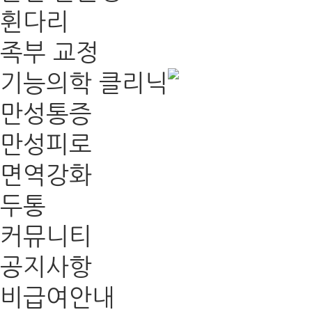
휜다리
족부 교정
기능의학 클리닉
만성통증
만성피로
면역강화
두통
커뮤니티
공지사항
비급여안내